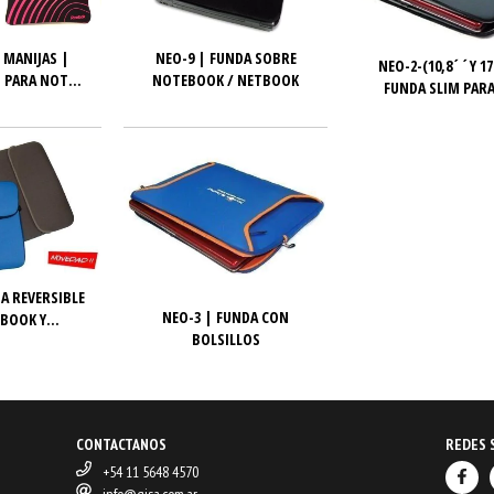
 MANIJAS |
NEO-9 | FUNDA SOBRE
NEO-2-(10,8´´Y 17
 PARA NOT...
NOTEBOOK / NETBOOK
FUNDA SLIM PARA
A REVERSIBLE
NEO-3 | FUNDA CON
BOOK Y...
BOLSILLOS
CONTACTANOS
REDES 
+54 11 5648 4570
info@gisa.com.ar