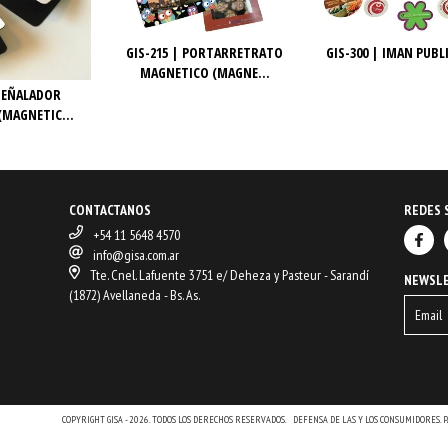
GIS-215 | PORTARRETRATO
GIS-300 | IMAN PUBL
MAGNETICO (MAGNE...
 SEÑALADOR
MAGNETIC...
CONTACTANOS
REDES 
+54 11 5648 4570
info@gisa.com.ar
Tte. Cnel. Lafuente 3751 e/ Deheza y Pasteur - Sarandí
NEWSL
(1872) Avellaneda - Bs. As.
COPYRIGHT GISA - 2026. TODOS LOS DERECHOS RESERVADOS.
DEFENSA DE LAS Y LOS CONSUMIDORES.