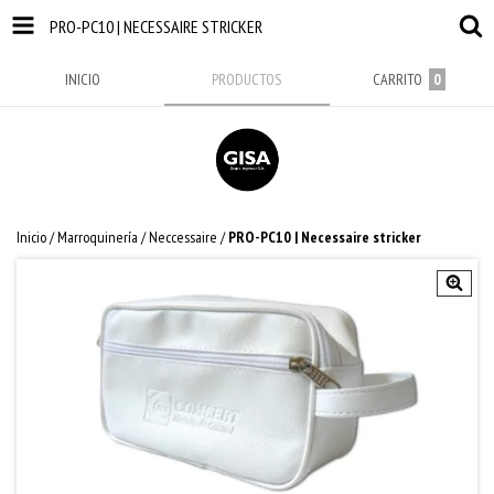
PRO-PC10 | NECESSAIRE STRICKER
INICIO
PRODUCTOS
CARRITO
0
Inicio
/
Marroquinería
/
Neccessaire
/
PRO-PC10 | Necessaire stricker