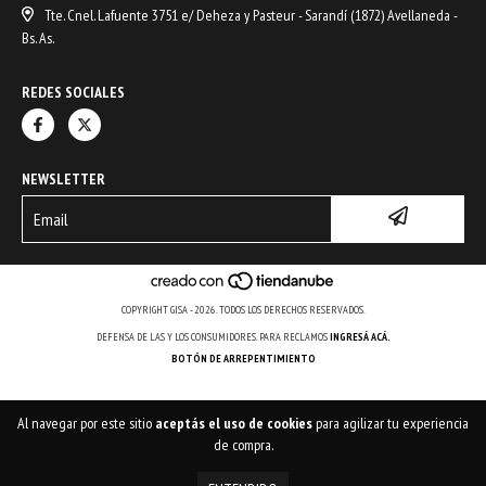
Tte. Cnel. Lafuente 3751 e/ Deheza y Pasteur - Sarandí (1872) Avellaneda -
Bs. As.
REDES SOCIALES
NEWSLETTER
COPYRIGHT GISA - 2026. TODOS LOS DERECHOS RESERVADOS.
DEFENSA DE LAS Y LOS CONSUMIDORES. PARA RECLAMOS
INGRESÁ ACÁ.
BOTÓN DE ARREPENTIMIENTO
Al navegar por este sitio
aceptás el uso de cookies
para agilizar tu experiencia
de compra.